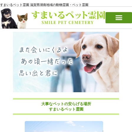
すまいるペット霊園 滋賀県湖南地域の動物霊園・ペット霊園
ペット霊園のご案内
サイトマップ
個人情報保護方針
大事なペットの安らげる場所
すまいるペット霊園