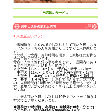
当霊園のサービス
■ 来園立会いプラン
ご来園頂き、お別れ場でお別れをして頂いた後、スタ
ッフがペットちゃんをお預かりしてすぐご火葬致しま
す。
その後、ご火葬・冷却時間を頂き、ご家族様にお骨を
拾って頂くプランです。
骨壺に入れて連れ帰る事も出来ますし、霊園内にあり
ます合同墓地へと納骨も可能です。
※小型犬【1kg～10kg】のご予約を9時半～17時半
中型犬【11kg～２０kg】のご予約を9時半～17時
大型犬【～40kg】のご火葬予約を
夏季：
午前中ま
で
冬季：
１４時ま
で
とさせて頂きます。(大型犬
のご火葬時間は2時間から3時間かかる場合もございま
す。夏場だと炉が冷めにくくそれ以上にお時間をいた
だく為)
※ご来園頂いた際、お別れは
10分まで
とさせて頂きま
すのでご了承くださいませ。
◆夏季は17時以降、冬季は16時以降(18時30分まで)
のご予約は、時間外料金￥5000掛かります。